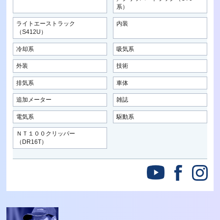
系）
ライトエーストラック
内装
（S412U）
冷却系
吸気系
外装
技術
排気系
車体
追加メーター
雑誌
電気系
駆動系
ＮＴ１００クリッパー
（DR16T）