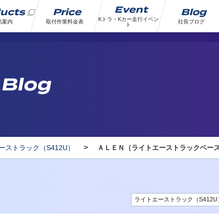
Event
ducts
Price
Blog
Kトラ・Kカー走行イベン
品案内
取付作業料金表
社長ブログ
ト
 Blog
>
ーストラック（S412U）
ＡＬＥＮ（ライトエーストラックベー
ライトエーストラック（S412U