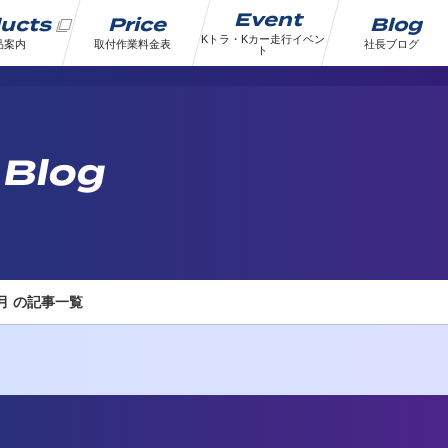
Event
ducts
Price
Blog
Kトラ・Kカー走行イベン
品案内
取付作業料金表
社長ブログ
ト
 Blog
8月 の記事一覧