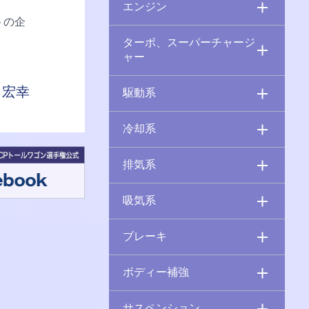
エンジン
トの企
ターボ、スーパーチャージ
ャー
 宏幸
駆動系
冷却系
排気系
吸気系
ブレーキ
ボディー補強
サスペンション