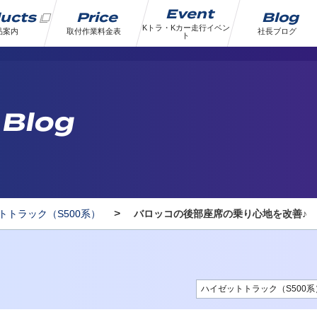
Event
ducts
Price
Blog
Kトラ・Kカー走行イベン
品案内
取付作業料金表
社長ブログ
ト
 Blog
>
トトラック（S500系）
バロッコの後部座席の乗り心地を改善♪
ハイゼットトラック（S500系