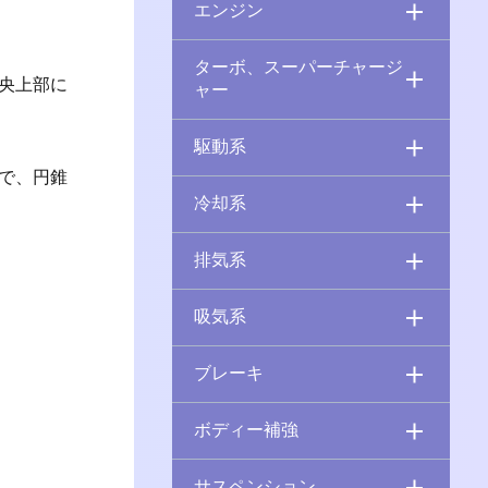
エンジン
ターボ、スーパーチャージ
央上部に
ャー
駆動系
で、円錐
冷却系
排気系
吸気系
ブレーキ
ボディー補強
サスペンション