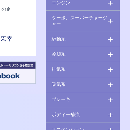
エンジン
トの企
ターボ、スーパーチャージ
ャー
 宏幸
駆動系
冷却系
排気系
吸気系
ブレーキ
ボディー補強
サスペンション