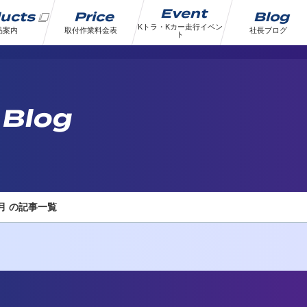
Event
ducts
Price
Blog
Kトラ・Kカー走行イベン
品案内
取付作業料金表
社長ブログ
ト
 Blog
6月 の記事一覧