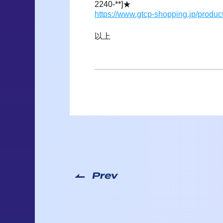
2240-**]★
https://www.gtcp-shopping.jp/produc
以上
Prev