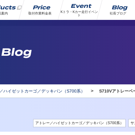
Event
ducts
Price
Blog
Kトラ・Kカー走行イベン
品案内
取付作業料金表
社長ブログ
ト
 Blog
>
／ハイゼットカーゴ／デッキバン（S700系）
S710Vアトレ
アトレー／ハイゼットカーゴ／デッキバン（S700系）
サ