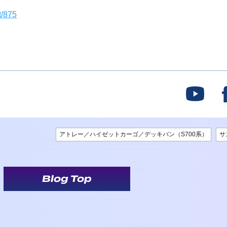
t/875
アトレー／ハイゼットカーゴ／デッキバン（S700系）
サ
Blog Top