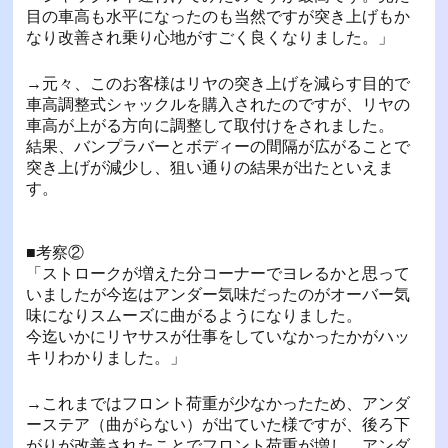
目の車高も水平になったのも当然ですが突き上げもか
なり改善され乗り心地がすごく良くなりました。」
→元々、このお客様はリヤの突き上げを減らす目的で
車高調整式シャックルを購入されたのですが、リヤの
車高が上がる方向に調整して取付けをされました。
結果、バンプラバーとボディーの間隔が広がることで
突き上げが減少し、狙い通りの結果が出たといえま
す。
■考察②
「ストロークが増えた分コーナーでヨレるかと思って
いましたが今迄はアンダー気味だったのがオーバー気
味になりスムーズに曲がるようになりました。
今迄いかにリヤサスが仕事をしていなかったかがハッ
キリわかりました。」
→これまではフロント荷重が少なかったため、アンダ
ーステア（曲がらない）が出ていた様ですが、後ろ下
がりが改善されたことでフロント荷重が増し、アンダ