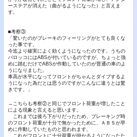
ーステアが消えた（曲がるようになった）と言えま
す。
■考察③
「驚いたのがブレーキのフィーリングがとても良くな
った事です。
今迄より確実によく効くようになったのです。うちの
バロッコにはABSが付いているのですが、ちょっと強
めに踏むだけでABSが作動していたのが普通の車のよ
うになりました。
車高が水平になってフロントがちゃんとダイブするよ
うになった為だとは思うのですがこんなに違うとは驚
きです。」
→こちらも考察②と同じでフロント荷重が増したこと
による現象と言えると思います。
これまでは後ろ下がりだったため、ブレーキング時
のフロント荷重が十分で無かったために、ＡＢＳが早
めに作動していたものと思われます。
これがフロントに十分荷重が掛かるようになったた