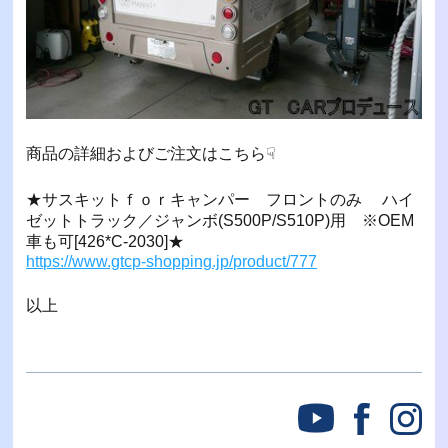
商品の詳細およびご注文はこちら☟
★サスキットｆｏｒキャンパー フロントのみ ハイ
ゼットトラック／ジャンボ(S500P/S510P)用 ※OEM
車も可[426*C-2030]★
https://www.gtcp-shopping.jp/product/777
以上