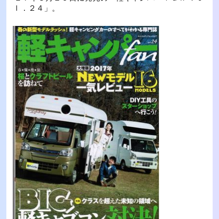
ｌ．２４」。