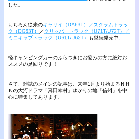
した。
もちろん従来の
キャリイ（DA63T）／スクラムトラッ
ク（DG63T）
／
クリッパートラック（U71T/U72T）／
ミニキャブトラック（U61T/U62T）
も継続発売中。
軽キャンピングカーのふらつきにお悩みの方に絶対お
ススメの足回りです！
さて、雑誌のメインの記事は、来年1月より始まるＮＨ
Ｋの大河ドラマ「真田幸村」ゆかりの地「信州」を中
心に特集してあります。