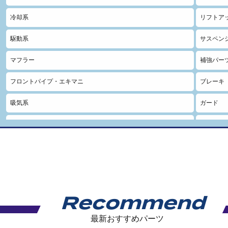
冷却系
リフトア
駆動系
サスペン
マフラー
補強パー
フロントパイプ・エキマニ
ブレーキ
吸気系
ガード
車高調キット(ダウンタイプ)
エクステ
車高調フロントのみ(ダウンタイプ)
インテリ
ショックアブソーバー
サスペンシ
スプリング
サスペン
Recommend
サスペンション・その他
強化ショ
最新おすすめパーツ