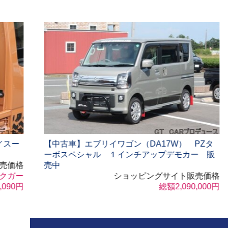
補強パーツ
強化スプ
ブレーキ
サスペン
エクステリア
HIDランプキット
インテリア
アクセサリー
リフトアップキット(1インチアップ)
ワゴン（DA17W） PZタ
【中古車】スーパーキャリ
リフトアップキット(2インチアップ)
１インチアップデモカー 販
ダウンデモカー構造変更済
ショッ
アップスプリング
ショッピングサイト販売価格
総額2,090,000円
ブロック・キャンバーボルト・その他パーツ