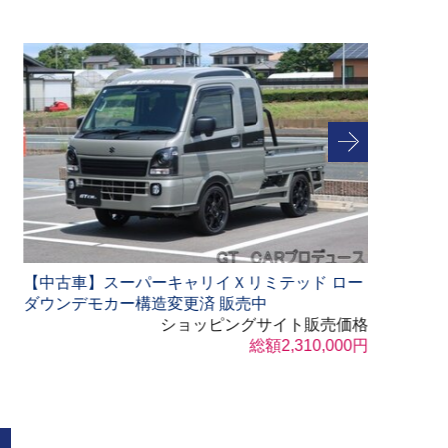
リング
ションパーツ・その他
イＸリミテッド ロー
【限定品】オリジナルＴシャツ販売
 販売中
ショッピングサ
ピングサイト販売価格
総額2,310,000円