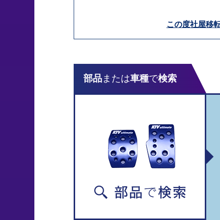
この度社屋移
部品
または
車種
で
検索