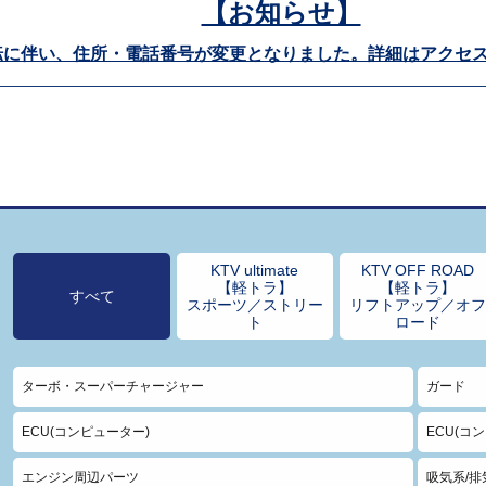
【お知らせ】
転に伴い、住所・電話番号が変更となりました。詳細はアクセ
KTV ultimate
KTV OFF ROAD
【軽トラ】
【軽トラ】
すべて
スポーツ／ストリー
リフトアップ／オ
ト
ロード
ターボ・スーパーチャージャー
ガード
ECU(コンピューター)
ECU(コ
エンジン周辺パーツ
吸気系/排