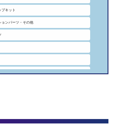
ップキット
ションパーツ・その他
ツ
リア
ア
ョンキット(1台分)
ションキット(フロントのみ)
ックアブソーバー