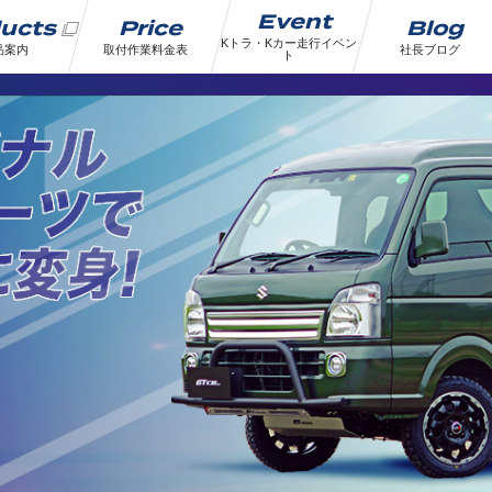
Event
ducts
Price
Blog
Kトラ・Kカー走行イベン
品案内
取付作業料金表
社長ブログ
ト