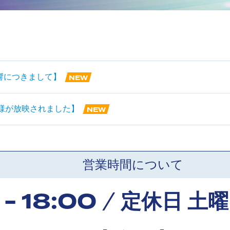
響につきまして】
NEW
様が放映されました】
NEW
営業時間について
 - 18:00
定休日 土
/