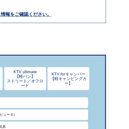
ス情報をご確認ください。
KTV ultimate
KTV forキャンパー
【軽バン】
【軽キャンピングカ
フ
ストリート／オフロ
ー】
ード
ンピュータ)
気系