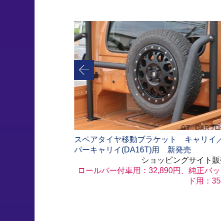
イヤ移動ブラケット キャリイ／スー
【中古車】エブリイ
イ(DA16T)用 新発売
ーボスペシャル 
ショッピングサイト販売価格
売中
ー付車用：32,890円、純正バックガー
ド用：35,090円