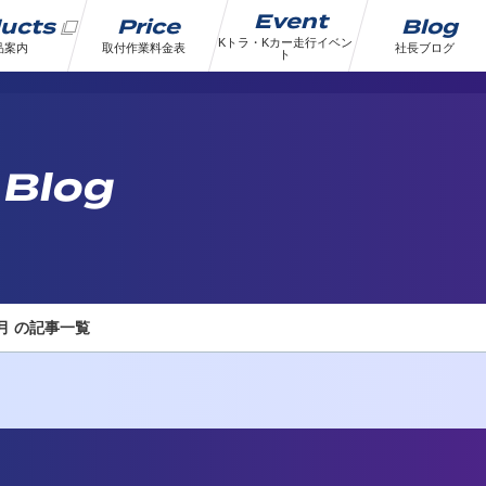
Event
ducts
Price
Blog
Kトラ・Kカー走行イベン
品案内
取付作業料金表
社長ブログ
ト
 Blog
5月 の記事一覧