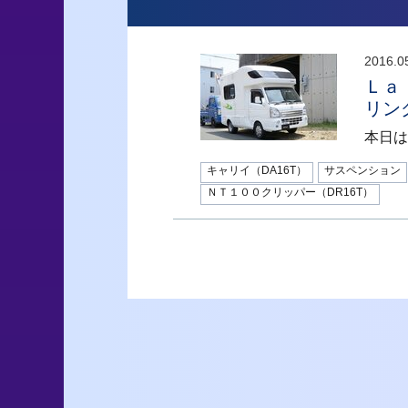
2016.0
Ｌａ
リン
本日は
キャリイ（DA16T）
サスペンション
ＮＴ１００クリッパー（DR16T）