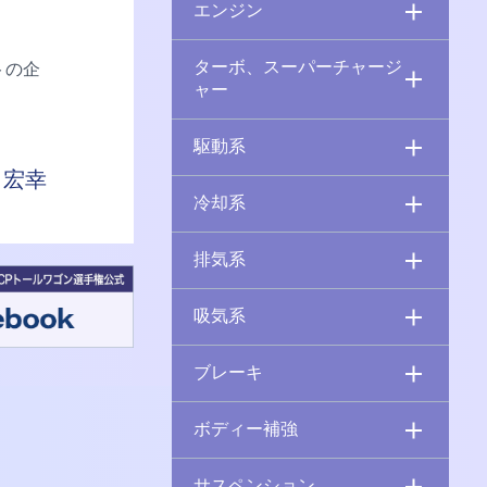
エンジン
ターボ、スーパーチャージ
トの企
ャー
駆動系
 宏幸
冷却系
排気系
吸気系
ブレーキ
ボディー補強
サスペンション