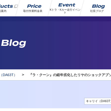
Event
ducts
Price
Blog
Kトラ・Kカー走行イベン
品案内
取付作業料金表
社長ブログ
ト
 Blog
>
DA63T）
『ラ・クーン』の経年劣化したリヤのショックアブ
キャリイ（DA63T