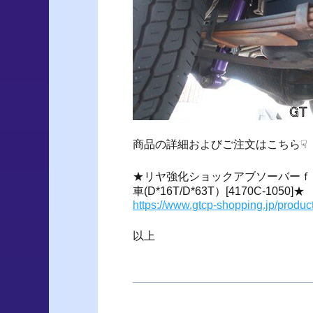
商品の詳細およびご注文はこちら☟
★リヤ強化ショックアブソーバーｆｏｒ
車(D*16T/D*63T）[4170C-1050]★
https://www.gtcp-shopping.jp/produc
以上