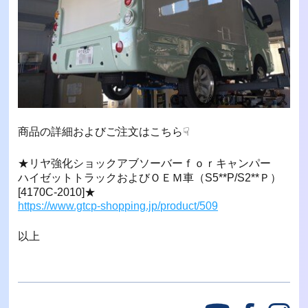
商品の詳細およびご注文はこちら☟
★リヤ強化ショックアブソーバーｆｏｒキャンパー
ハイゼットトラックおよびＯＥＭ車（S5**P/S2**Ｐ）
[4170C-2010]★
https://www.gtcp-shopping.jp/product/509
以上