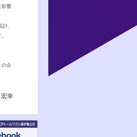
に影響
設計、
て、
トの企
 宏幸