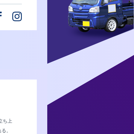
立ち上
れる。