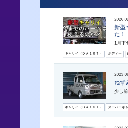
2026.0
新型
た！
1月下
キャリイ（ＤＡ１６Ｔ）
ボディー
2023.0
ねず
少し前
キャリイ（ＤＡ１６Ｔ）
スーパーキ