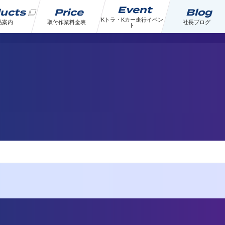
Event
ducts
Price
Blog
Kトラ・Kカー走行イベン
品案内
取付作業料金表
社長ブログ
ト