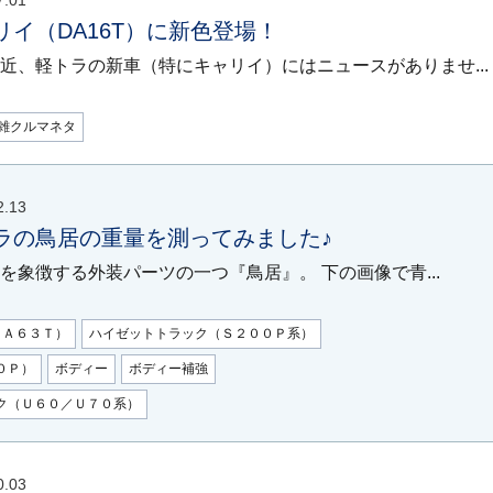
7.01
リイ（DA16T）に新色登場！
近、軽トラの新車（特にキャリイ）にはニュースがありませ...
雑クルマネタ
2.13
ラの鳥居の重量を測ってみました♪
を象徴する外装パーツの一つ『鳥居』。 下の画像で青...
ＤＡ６３Ｔ）
ハイゼットトラック（Ｓ２００Ｐ系）
０Ｐ）
ボディー
ボディー補強
ク（Ｕ６０／Ｕ７０系）
0.03