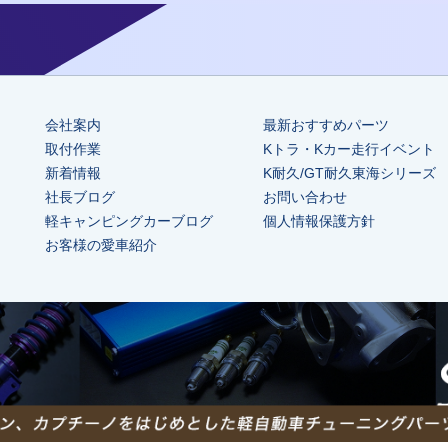
会社案内
最新おすすめパーツ
取付作業
Kトラ・Kカー走行イベント
新着情報
K耐久/GT耐久東海シリーズ
社長ブログ
お問い合わせ
軽キャンピングカーブログ
個人情報保護方針
お客様の愛車紹介