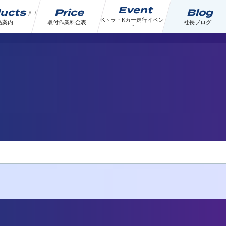
Event
ducts
Price
Blog
Kトラ・Kカー走行イベン
品案内
取付作業料金表
社長ブログ
ト