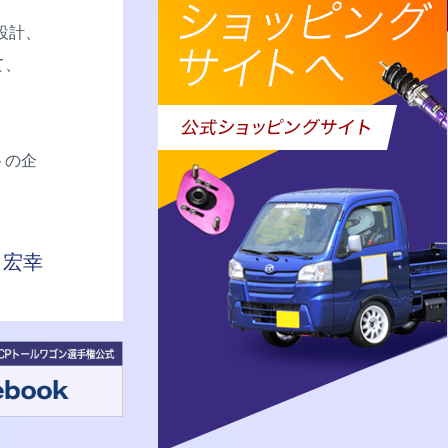
設計、
て、
トの企
 宏幸