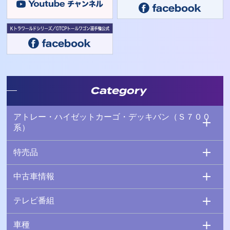
Category
アトレー・ハイゼットカーゴ・デッキバン（Ｓ７００
系）
特売品
中古車情報
テレビ番組
車種