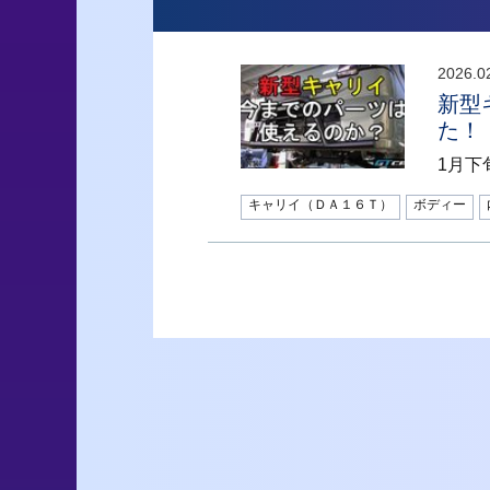
2026.0
新型
た！
1月下
キャリイ（ＤＡ１６Ｔ）
ボディー