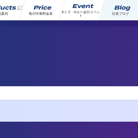
Event
ducts
Price
Blog
Kトラ・Kカー走行イベン
品案内
取付作業料金表
社長ブログ
ト