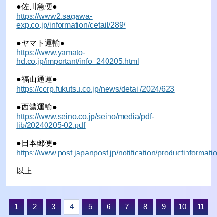
●佐川急便●
https://www2.sagawa-
exp.co.jp/information/detail/289/
●ヤマト運輸●
https://www.yamato-
hd.co.jp/important/info_240205.html
●福山通運●
https://corp.fukutsu.co.jp/news/detail/2024/623
●西濃運輸●
https://www.seino.co.jp/seino/media/pdf-
lib/20240205-02.pdf
●日本郵便●
https://www.post.japanpost.jp/notification/productinforma
以上
1
2
3
4
5
6
7
8
9
10
11