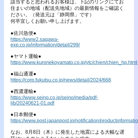
該当すると思われるお客様は、下記のリンクにてお
住まいの地域（配送先地域）の最新情報をご確認く
ださい。（発送元は「静岡県」です）
何卒宜しくお願い申し上げます。
●佐川急便●
https://www2.sagawa-
exp.co.jp/information/detail/299/
●ヤマト運輸●
https://www.kuronekoyamato.co.jp/ytc/chien/chien_hp.html
●福山通運●
https://corp.fukutsu.co.jp/news/detail/2024/668
●西濃運輸●
https://www.seino.co.jp/seino/media/pdf-
lib/20240621-01.pdf
●日本郵便●
https://www.post.japanpost.jp/notification/productinforma
なお、8月8日（木）に発生した地震による大幅な遅