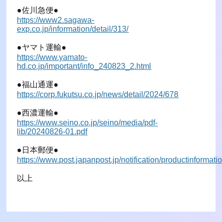
●佐川急便●
https://www2.sagawa-
exp.co.jp/information/detail/313/
●ヤマト運輸●
https://www.yamato-
hd.co.jp/important/info_240823_2.html
●福山通運●
https://corp.fukutsu.co.jp/news/detail/2024/678
●西濃運輸●
https://www.seino.co.jp/seino/media/pdf-
lib/20240826-01.pdf
●日本郵便●
https://www.post.japanpost.jp/notification/productinformat
以上