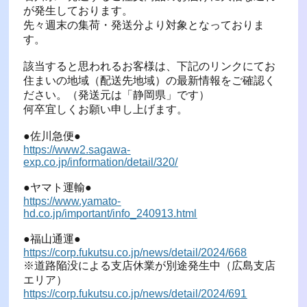
が発生しております。
先々週末の集荷・発送分より対象となっておりま
す。
該当すると思われるお客様は、下記のリンクにてお
住まいの地域（配送先地域）の最新情報をご確認く
ださい。（発送元は「静岡県」です）
何卒宜しくお願い申し上げます。
●佐川急便●
https://www2.sagawa-
exp.co.jp/information/detail/320/
●ヤマト運輸●
https://www.yamato-
hd.co.jp/important/info_240913.html
●福山通運●
https://corp.fukutsu.co.jp/news/detail/2024/668
※道路陥没による支店休業が別途発生中（広島支店
エリア）
https://corp.fukutsu.co.jp/news/detail/2024/691