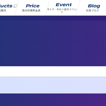
Event
ducts
Price
Blog
Kトラ・Kカー走行イベン
品案内
取付作業料金表
社長ブログ
ト