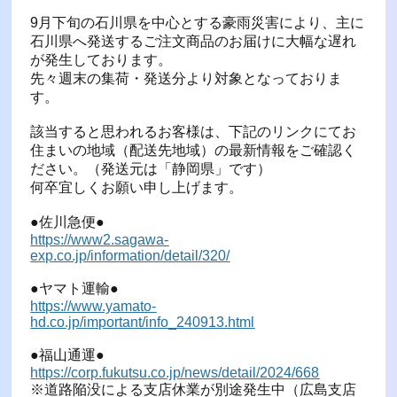
9月下旬の石川県を中心とする豪雨災害により、主に
石川県へ発送するご注文商品のお届けに大幅な遅れ
が発生しております。
先々週末の集荷・発送分より対象となっておりま
す。
該当すると思われるお客様は、下記のリンクにてお
住まいの地域（配送先地域）の最新情報をご確認く
ださい。（発送元は「静岡県」です）
何卒宜しくお願い申し上げます。
●佐川急便●
https://www2.sagawa-
exp.co.jp/information/detail/320/
●ヤマト運輸●
https://www.yamato-
hd.co.jp/important/info_240913.html
●福山通運●
https://corp.fukutsu.co.jp/news/detail/2024/668
※道路陥没による支店休業が別途発生中（広島支店