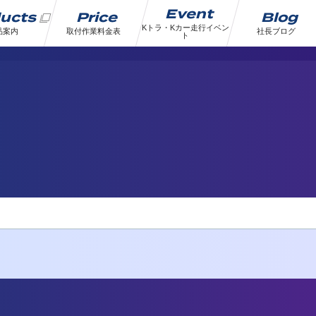
Event
ducts
Price
Blog
Kトラ・Kカー走行イベン
品案内
取付作業料金表
社長ブログ
ト