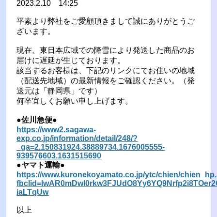
2023.2.10 14:25
平素より弊社をご愛顧頂きまして誠にありがとうご
ざいます。
現在、東日本広域での降雪により発送した商品のお
届けに遅延が生じております。
該当するお客様は、下記のリンクにてお住いの地域
（配送先地域）の最新情報をご確認ください。（発
送元は「静岡県」です）
何卒宜しくお願い申し上げます。
●佐川急便●
https://www2.sagawa-
exp.co.jp/information/detail/248/?
_ga=2.150831924.38889734.1676005555-
939576603.1631515690
●ヤマト運輸●
https://www.kuronekoyamato.co.jp/ytc/chien/chien_hp
fbclid=IwAR0mDwl0rkw3FJUdO8Yy6YQ9Nrfp2i8TOer
iaLTqUw
以上