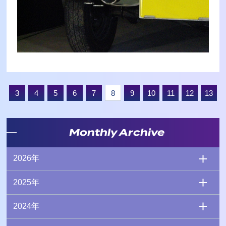
3
4
5
6
7
8
9
10
11
12
13
Monthly Archive
2026年
2025年
2024年