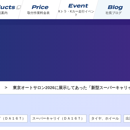
Event
ducts
Price
Blog
Kトラ・Kカー走行イベン
品案内
取付作業料金表
社長ブログ
ト
>
東京オートサロン2026に展示してあった「新型スーパーキャリ
イ（ＤＡ１６Ｔ）
スーパーキャリイ（ＤＡ１６Ｔ）
タイヤ、ホイール
出