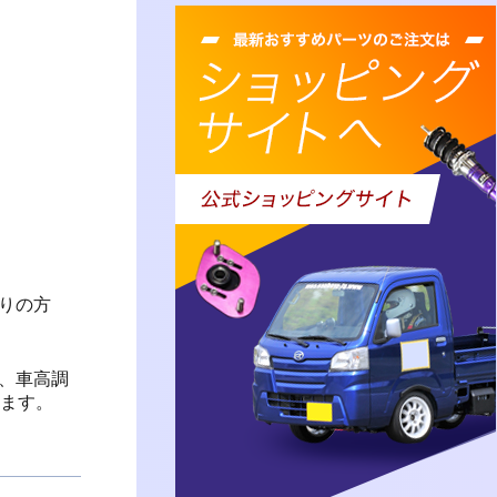
りの方
、車高調
します。