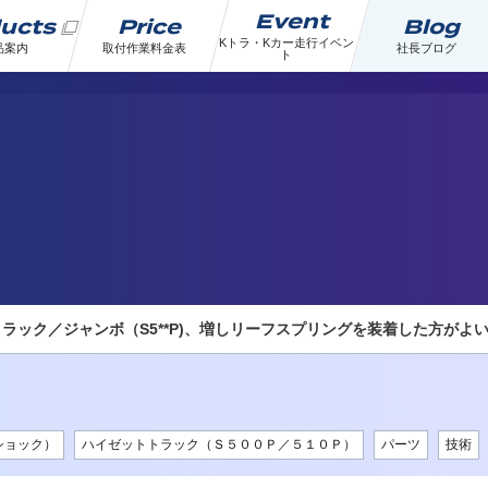
Event
ducts
Price
Blog
Kトラ・Kカー走行イベン
品案内
取付作業料金表
社長ブログ
ト
ラック／ジャンボ（S5**P)、増しリーフスプリングを装着した方がよ
ショック）
ハイゼットトラック（Ｓ５００Ｐ／５１０Ｐ）
パーツ
技術