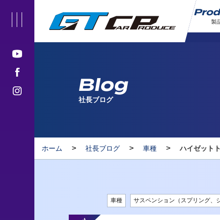
Pro
製
Blog
社長ブログ
>
>
>
ホーム
社長ブログ
車種
ハイゼットト
車種
サスペンション（スプリング、