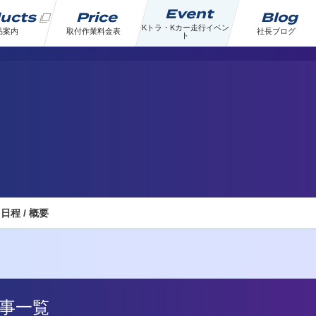
Event
ducts
Price
Blog
Kトラ・Kカー走行イベン
品案内
取付作業料金表
社長ブログ
ト
日程 / 概要
記事一覧