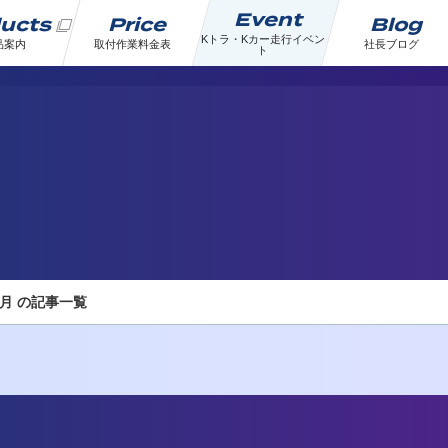
Event
ducts
Price
Blog
Kトラ・Kカー走行イベン
品案内
取付作業料金表
社長ブログ
ト
3月 の記事一覧