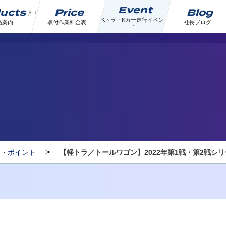
Event
ducts
Price
Blog
Kトラ・Kカー走行イベン
品案内
取付作業料金表
社長ブログ
ト
>
ト・ポイント
【軽トラ／トールワゴン】2022年第1戦・第2戦シ