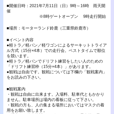
■開催日時：2021年7月11日（日）9時～16時 雨天開
催
※8時ゲートオープン 9時走行開始
■場所：モーターランド鈴鹿（三重県鈴鹿市）
■イベント内容
●軽トラ／軽バン／軽ワゴンによるサーキットトライア
ル方式（15分×4本）での走行会。ベストタイムで順位
を競います。
●軽トラ／軽バンでドリフト練習をしたい人のための
「ドリフト練習枠（15分×4本）」があります。
●観戦は自由です。観戦については下欄の「観戦案内」
をお読みの下さい。
■観戦案内
・観戦は自由に出来ます。入場料、駐車代ともかかり
ません。駐車場所は場内の看板に従って下さい。
・観戦の方も、人の集まる場所においてはマスクの着
用をお願い致します。