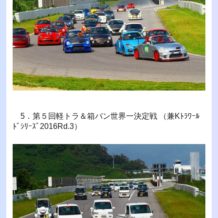
5．第５回軽トラ＆箱バン世界一決定戦 （兼Kﾄﾗﾜｰﾙ
ﾄﾞｼﾘｰｽﾞ2016Rd.3）