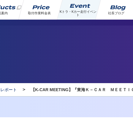
Event
ducts
Price
Blog
Kトラ・Kカー走行イベン
品案内
取付作業料金表
社長ブログ
ト
>
トレポート
【K-CAR MEETING】『東海Ｋ－ＣＡＲ ＭＥＥＴ