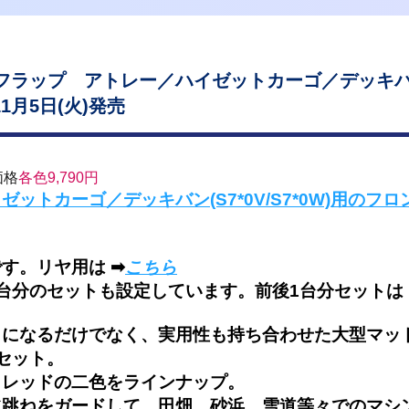
フラップ アトレー／ハイゼットカーゴ／デッキ
 11月5日(火)発売
価格
各色9,790円
ットカーゴ／デッキバン(S7*0V/S7*0W)用のフ
。
す。リヤ用は ➡
こちら
台分のセットも設定しています。前後1台分セット
は
トになるだけでなく、実用性も持ち合わせた大型マッ
セット。
・レッドの二色をラインナップ
。
水跳ねをガードして、田畑、砂浜、雪道等々でのマシ