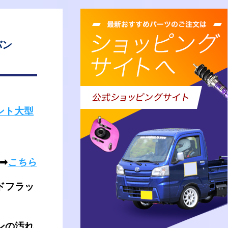
バン
ロント大型
 ➡
こちら
ドフラッ
ンの汚れ