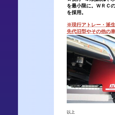
を最小限に。ＷＲＣ
を採用。
※現行アトレー・派生
先代旧型やその他の
以上