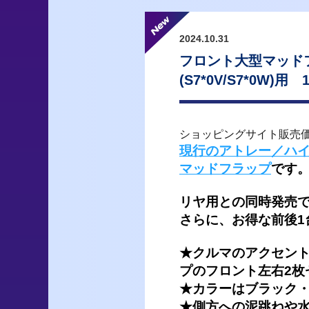
2024.10.31
フロント大型マッド
(S7*0V/S7*0W)用
ショッピングサイト販売
現行のアトレー／ハイゼ
マッドフラップ
です
リヤ用との同時発売で
さらに、お得な前後1
★クルマのアクセン
プのフロント左右2枚
★
カラーはブラック
★側方への泥跳ねや