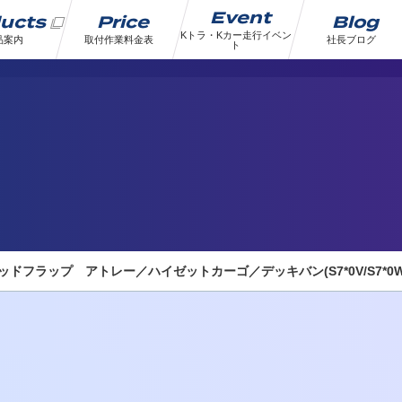
Event
ducts
Price
Blog
Kトラ・Kカー走行イベン
品案内
取付作業料金表
社長ブログ
ト
d
ドフラップ アトレー／ハイゼットカーゴ／デッキバン(S7*0V/S7*0W)